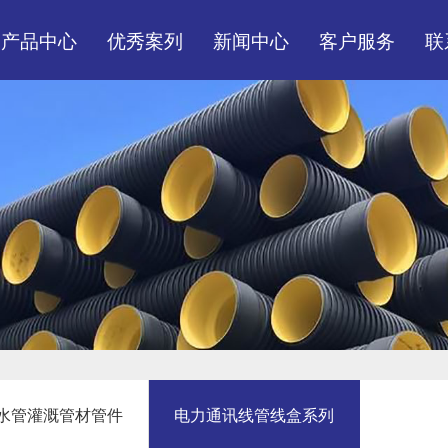
产品中心
优秀案列
新闻中心
客户服务
联
市政、民建排水排污管
装货现场
公司头条
服务体系
材管件系列
工程案例
行业资讯
营销网络
市政民用消防给水管灌
常见问题
溉管材管件
电力通讯线管线盒系列
水管灌溉管材管件
电力通讯线管线盒系列