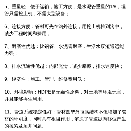
5、重量轻：便于运输，施工方便，是水泥管重量的1/8，埋
管只需挖土机，不需大型设备；
6、连接方便：管材可先在沟外连接，用挖土机推到沟中，
减少工程时间和费用；
7、耐磨性优越：比钢管、
水泥管
耐磨，生活水废渣通运能
力强；
8、排水流通性优越：内部光滑，减少摩擦，排水速度快；
9、经济性：施工、管理、维修费用低；
10、环境影响：HDPE是无毒性原料，对土地等环境无害，
并且能够再生利用。
11、管道系统稳定性好：管材圆型外
拉筋
结构不但增加了管
材的
环刚度
，同时具有根阻作用，解决了管道纵向移位产生
的拉紧及顶井问题。