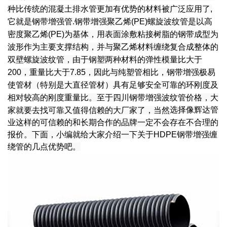
种比传统的混凝土排水管更加有优势的材料被广泛应用了,
它就是钢带增强管.钢带增强聚乙烯(PE)螺旋波纹管是以高
密度聚乙烯(PE)为基体，用表面涂敷粘接树脂的钢带成型为
波形作为主要支撑结构，并与聚乙烯材料缠绕复合成整体的
双壁螺旋波纹管，由于钢塑两种材料的弹性模量比大于
200，重量比大于7.85，因此与纯塑管相比，钢带增强极易
使管材（特别是大直径管材）具有足够安全可靠的环刚度及
相对较高的刚度重量比。至于四川钢带增强波纹管价格，大
选择像辉达管
家就要去找可靠又值得信赖的大厂家了，当然
业这样的可信赖的和长期合作的品牌一定不会存在不合理的
报价。下面，小编就给大家介绍一下关于HDPE
钢带增强缠
绕管的几点优势吧。