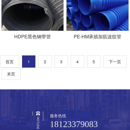
HDPE黑色钢带管
PE-HM承插加筋波纹管
首页
1
2
3
4
5
下一页
末页
服务热线
18123379083