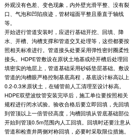
外观没有色差、变色现象，内外壁光滑平整、没有裂
口、气泡和凹陷痕迹，管材端面平整且垂直于轴线
等。
开始进行管道安装时，应进行基础开挖、回填、降
水、开槽、沟槽支撑和管道交叉处理等，这些都要按
照相关标准进行。管道接头处要采用弹性密封圈柔性
接头。HDPE管敷设在原状土地基或经开槽后处理回
填密实的地层上，管道基础采用砂砾垫层基础。敷设
管道的沟槽眼严格控制基底高程，基底设计标高以上
0.2-0.3米原状土，在铺管前人工清理至设计标高。
HDPE双壁波纹管安装完毕后，施工单位要按照相关
规程进行闭水试验。验收合格后要立即回填，先回填
到管顶以上一倍管径高度，沟槽回填从管底基础部位
开始到管顶0.5m范围内人工回填。回填时还要注意从
管道和检查井两侧对称回填，必要时采取限位措施。