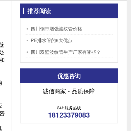
推荐阅读
四川钢带增强波纹管价格
PE排水管的6大优点
壁
处
四川双壁波纹管生产厂家有哪些？
和
优惠咨询
稳
诚信商家 - 品质保障
应
24H服务热线
密
18123379083
其