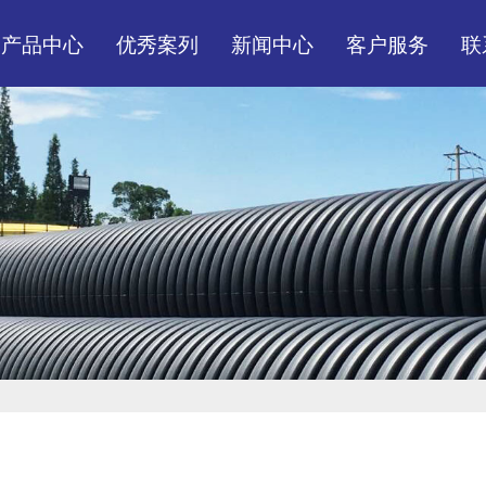
产品中心
优秀案列
新闻中心
客户服务
联
市政、民建排水排污管
装货现场
公司头条
服务体系
材管件系列
工程案例
行业资讯
营销网络
市政民用消防给水管灌
常见问题
溉管材管件
电力通讯线管线盒系列