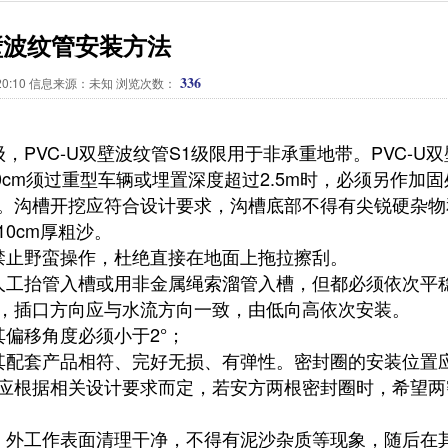
双壁波纹管安装方法
336
3:20:10 信息来源：未知 浏览次数：
PVC-U双壁波纹管S1级限用于非承重地带。PVC-U双
cm须过重型车辆或埋置深度超过2.5m时，必须另作加固
。沟槽开挖应符合设计要求，沟槽底部不得有尖锐硬杂物
0cm厚粗沙。
禁止野蛮操作，杜绝直接在地面上拖拉擦刮。
人工抬管入槽或用非金属绳索溜管入槽，但都必须依次平
，插口方向应与水流方向一致，由低向高依次安装。
偏移角度必须小于2°；
其配套产品相符、完好无损、有弹性。密封圈的安装位置
应根据相关设计要求而定，若安方两根密封圈时，希望两
、外工作表面清理干净，不得有泥沙杂质等现象，随后在