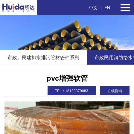
|
中文
EN
市政、民建排水排污管材管件系列
市政民用消防给水
pvc增强软管
TEL：18123379083
在线咨询