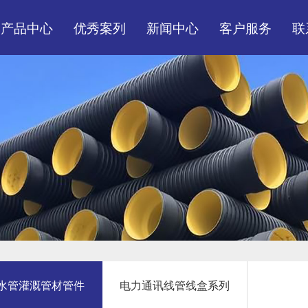
产品中心
优秀案列
新闻中心
客户服务
联
市政、民建排水排污管
装货现场
公司头条
服务体系
材管件系列
工程案例
行业资讯
营销网络
市政民用消防给水管灌
常见问题
溉管材管件
电力通讯线管线盒系列
水管灌溉管材管件
电力通讯线管线盒系列