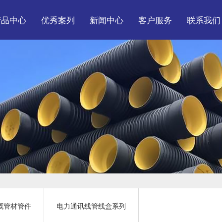
产品中心
优秀案列
新闻中心
客户服务
联系我们
政、民建排水排污管
装货现场
公司头条
服务体系
材管件系列
工程案例
行业资讯
营销网络
政民用消防给水管灌
常见问题
溉管材管件
力通讯线管线盒系列
溉管材管件
电力通讯线管线盒系列