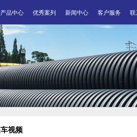
产品中心
优秀案列
新闻中心
客户服务
联
市政、民建排水排污管
装货现场
公司头条
服务体系
材管件系列
工程案例
行业资讯
营销网络
市政民用消防给水管灌
常见问题
溉管材管件
电力通讯线管线盒系列
装车视频