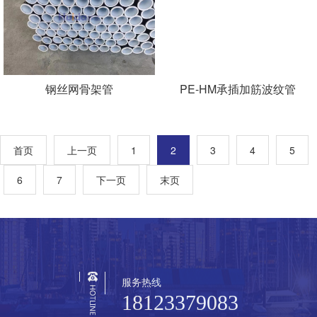
钢丝网骨架管
PE-HM承插加筋波纹管
首页
上一页
1
2
3
4
5
6
7
下一页
末页
服务热线
18123379083