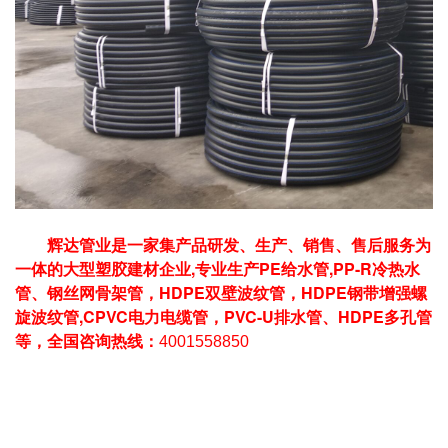
辉达管业是一家集产品研发、生产、销售、售后服务为
一体的大型塑㬵建材企业,
专业生产PE给水管,PP-R冷热水
管、钢丝网骨架管，HDPE双壁波纹管，HDPE钢带增强螺
旋波纹管,CPVC电力电缆管，PVC-U排水管、
HDPE多孔管
等，全国咨询热线：
4001558850