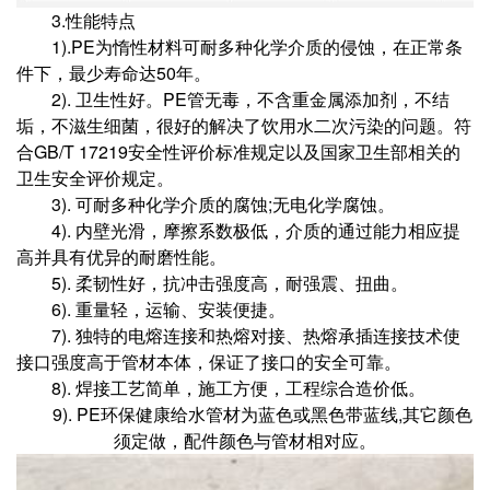
3.性能特点
1).PE为惰性材料可耐多种化学介质的侵蚀，在正常条
件下，最少寿命达50年。
2). 卫生性好。PE管无毒，不含重金属添加剂，不结
垢，不滋生细菌，很好的解决了饮用水二次污染的问题。符
合GB/T 17219安全性评价标准规定以及国家卫生部相关的
卫生安全评价规定。
3). 可耐多种化学介质的腐蚀;无电化学腐蚀。
4). 内壁光滑，摩擦系数极低，介质的通过能力相应提
高并具有优异的耐磨性能。
5). 柔韧性好，抗冲击强度高，耐强震、扭曲。
6). 重量轻，运输、安装便捷。
7). 独特的电熔连接和热熔对接、热熔承插连接技术使
接口强度高于管材本体，保证了接口的安全可靠。
8). 焊接工艺简单，施工方便，工程综合造价低。
9). PE环保健康给水管材为蓝色或黑色带蓝线,其它颜色
须定做，配件颜色与管材相对应。